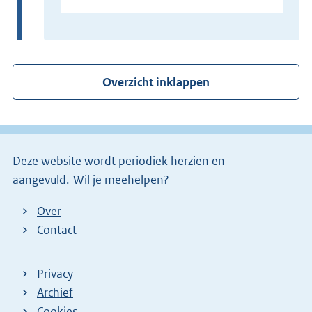
x
t
e
r
Overzicht inklappen
n
e
l
i
Deze website wordt periodiek herzien en
n
aangevuld.
Wil je meehelpen?
k
)
Over
Contact
Privacy
Archief
Cookies