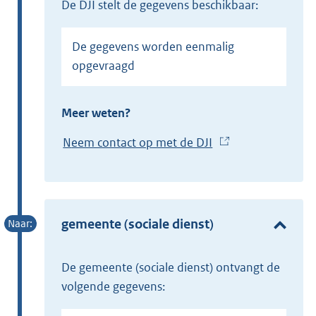
de DJI stelt de gegevens beschikbaar:
De gegevens worden eenmalig
opgevraagd
Meer weten?
Neem contact op met de DJI
(
E
x
t
e
gemeente (sociale dienst)
r
n
de gemeente (sociale dienst) ontvangt de
e
volgende gegevens:
l
i