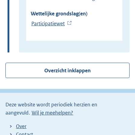
Wettelijke grondslag(en)
Participatiewet
(
E
x
t
e
r
Overzicht inklappen
n
e
l
i
Deze website wordt periodiek herzien en
n
aangevuld.
Wil je meehelpen?
k
)
Over
Contact