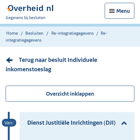
Menu
U
Gegevens bij besluiten
bent
nu
Home
Besluiten
Re-integratiegegevens
Re-
hier:
integratiegegevens
Terug naar besluit Individuele
inkomenstoeslag
Overzicht inklappen
Dienst Justitiële Inrichtingen (DJI)