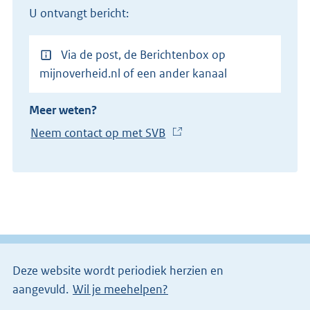
U ontvangt bericht:
Via de post, de Berichtenbox op
mijnoverheid.nl of een ander kanaal
Meer weten?
Neem contact op met SVB
(
E
x
t
e
r
n
e
Deze website wordt periodiek herzien en
l
aangevuld.
Wil je meehelpen?
i