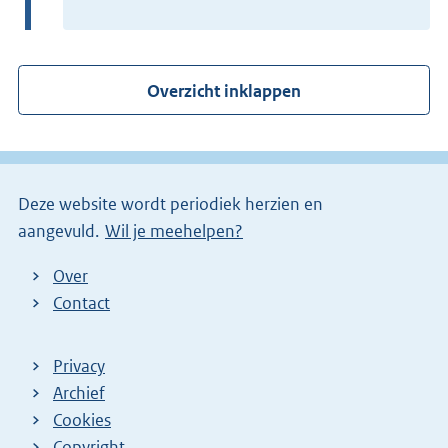
t
e
r
Overzicht inklappen
n
e
l
i
Deze website wordt periodiek herzien en
n
aangevuld.
Wil je meehelpen?
k
)
Over
Contact
Privacy
Archief
Cookies
Copyright