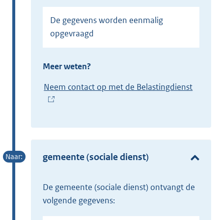
De gegevens worden eenmalig
opgevraagd
Meer weten?
Neem contact op met de Belastingdienst
(
E
x
t
e
gemeente (sociale dienst)
r
n
de gemeente (sociale dienst) ontvangt de
e
volgende gegevens:
l
i