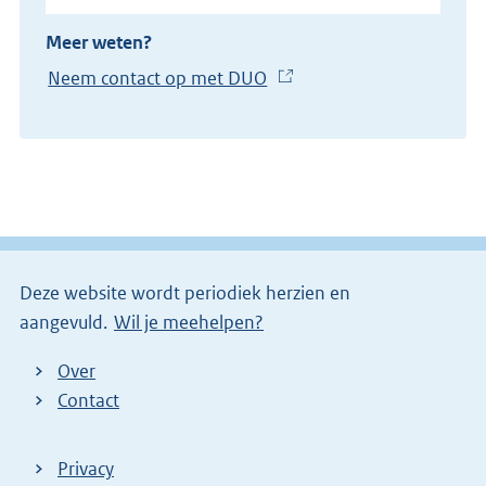
Meer weten?
Neem contact op met DUO
(
E
x
t
e
r
n
e
Deze website wordt periodiek herzien en
l
aangevuld.
Wil je meehelpen?
i
n
Over
k
Contact
)
Privacy