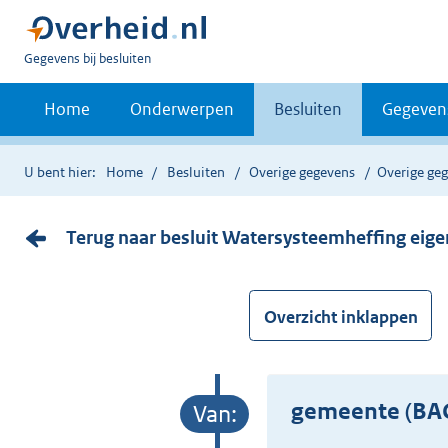
U
Gegevens bij besluiten
bent
nu
Home
Onderwerpen
Besluiten
Gegeven
hier:
U bent hier:
Home
Besluiten
Overige gegevens
Overige ge
Terug naar besluit Watersysteemheffing eig
Overzicht inklappen
gemeente (BAG