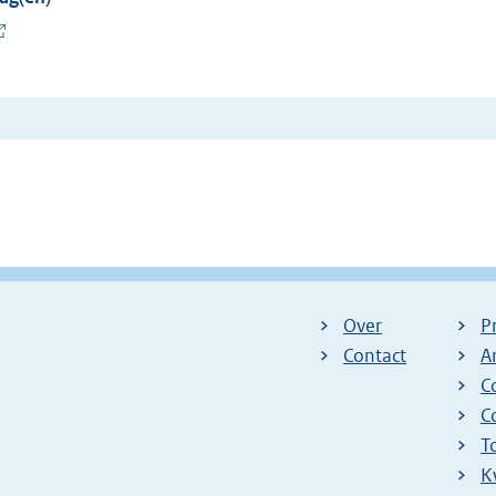
Over
P
Contact
A
C
C
T
K