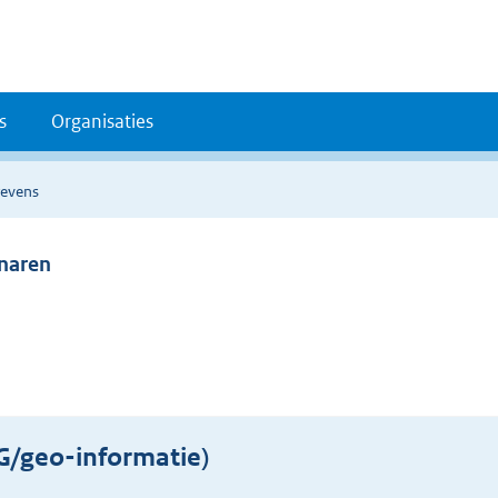
s
Organisaties
gevens
enaren
/geo-informatie)