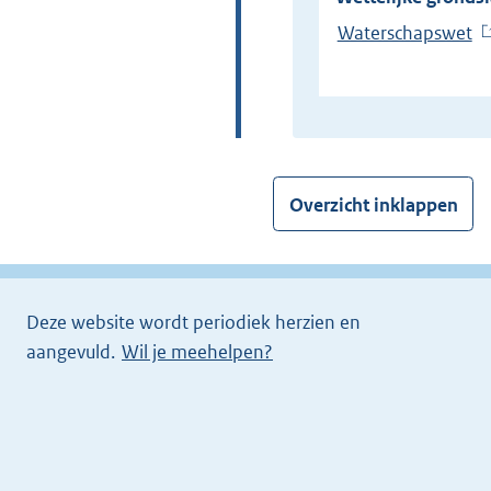
Waterschapswet
(
E
x
t
e
r
Overzicht inklappen
n
e
l
i
Deze website wordt periodiek herzien en
n
aangevuld.
Wil je meehelpen?
k
)