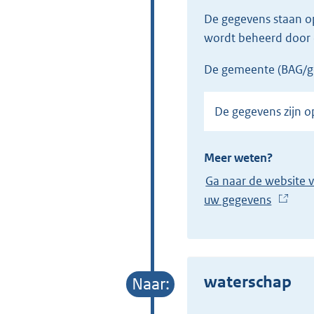
De gegevens staan 
wordt beheerd door 
de gemeente (BAG/g
De gegevens zijn 
Meer weten?
Ga naar de website van de Basisregistratie Adressen en Gebouwen (BAG) en bekijk, indien beschikbaar,
uw gegevens
(
E
x
t
e
waterschap
r
n