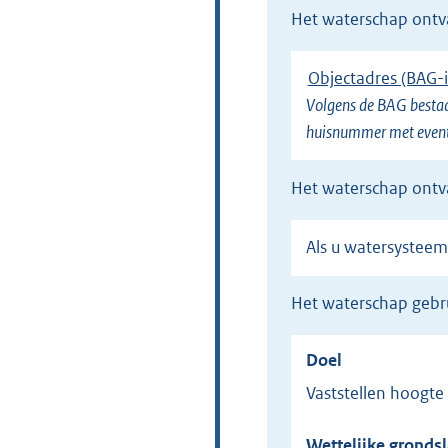
het waterschap ont
e
l
Objectadres (BAG-i
i
Volgens de BAG bestaa
n
huisnummer met eventu
k
)
het waterschap ont
Als u watersystee
het waterschap geb
Doel
Vaststellen hoogt
Wettelijke grondsl