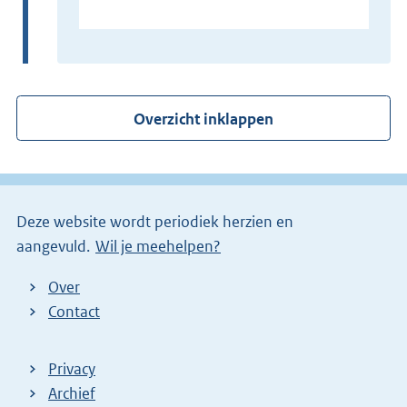
E
x
t
e
r
Overzicht inklappen
n
e
l
i
Deze website wordt periodiek herzien en
n
aangevuld.
Wil je meehelpen?
k
)
Over
Contact
Privacy
Archief