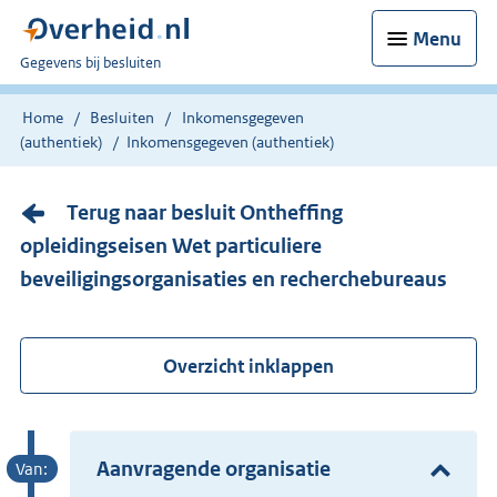
Menu
U
Gegevens bij besluiten
bent
nu
Home
Besluiten
Inkomensgegeven
hier:
(authentiek)
Inkomensgegeven (authentiek)
Terug naar besluit Ontheffing
opleidingseisen Wet particuliere
beveiligingsorganisaties en recherchebureaus
Overzicht inklappen
Aanvragende organisatie