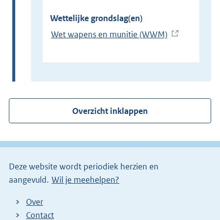
Wettelijke grondslag(en)
Wet wapens en munitie (WWM)
(
E
x
t
e
r
Overzicht inklappen
n
e
l
i
Deze website wordt periodiek herzien en
n
aangevuld.
Wil je meehelpen?
k
)
Over
Contact