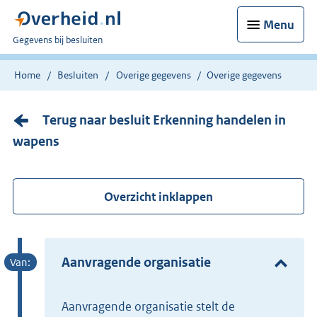
Menu
U
Gegevens bij besluiten
bent
nu
Home
Besluiten
Overige gegevens
Overige gegevens
hier:
Terug naar besluit Erkenning handelen in
wapens
Overzicht inklappen
Aanvragende organisatie
Aanvragende organisatie stelt de