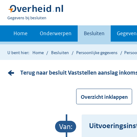
U
Gegevens bij besluiten
bent
nu
Home
Onderwerpen
Besluiten
Gegeven
hier:
U bent hier:
Home
Besluiten
Persoonlijke gegevens
Persoo
Terug naar besluit Vaststellen aanslag inkom
Overzicht inklappen
Uitvoeringsin