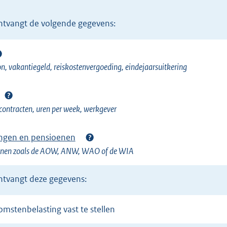
e
n
l
ontvangt de volgende gegevens:
e
i
l
n
i
k
, vakantiegeld, reiskostenvergoeding, eindejaarsuitkering
n
)
k
)
contracten, uren per week, werkgever
ringen en pensioenen
oenen zoals de AOW, ANW, WAO of de WIA
ontvangt deze gegevens:
omstenbelasting vast te stellen