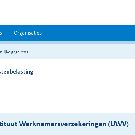
s
Organisaties
nlijke gegevens
stenbelasting
stituut Werknemersverzekeringen (UWV)