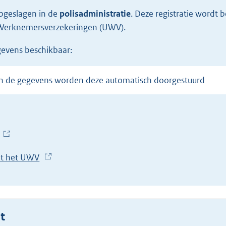
opgeslagen in de
polisadministratie
.
Deze registratie wordt 
t Werknemersverzekeringen (UWV).
gevens beschikbaar:
 van de gegevens worden deze automatisch doorgestuurd
(
E
et het UWV
(
x
E
t
x
e
t
r
e
t
n
r