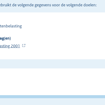
 gebruikt de volgende gegevens voor de volgende doelen:
stenbelasting
ag(en)
asting 2001
(
E
x
t
e
r
n
e
l
i