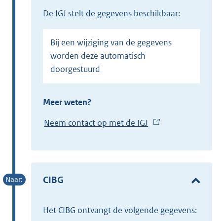
de IGJ stelt de gegevens beschikbaar:
Bij een wijziging van de gegevens
worden deze automatisch
doorgestuurd
Meer weten?
Neem contact op met de IGJ
(
E
x
t
e
CIBG
r
n
het CIBG ontvangt de volgende gegevens:
e