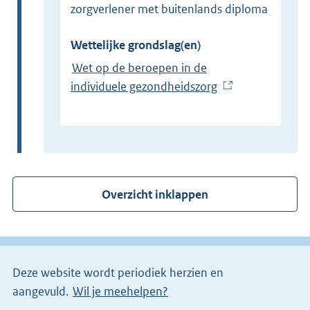
zorgverlener met buitenlands diploma
Wettelijke grondslag(en)
Wet op de beroepen in de
individuele gezondheidszorg
(
E
x
t
e
r
Overzicht inklappen
n
e
l
i
Deze website wordt periodiek herzien en
n
aangevuld.
Wil je meehelpen?
k