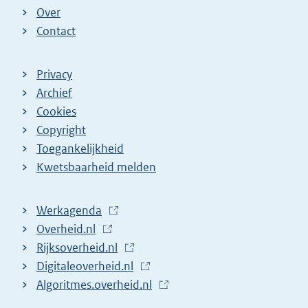
)
Over
Contact
Privacy
Archief
Cookies
Copyright
Toegankelijkheid
Kwetsbaarheid melden
Werkagenda
(
Overheid.nl
(
E
Rijksoverheid.nl
E
x
(
Digitaleoverheid.nl
x
t
E
(
Algoritmes.overheid.nl
t
e
x
E
(
e
r
t
x
E