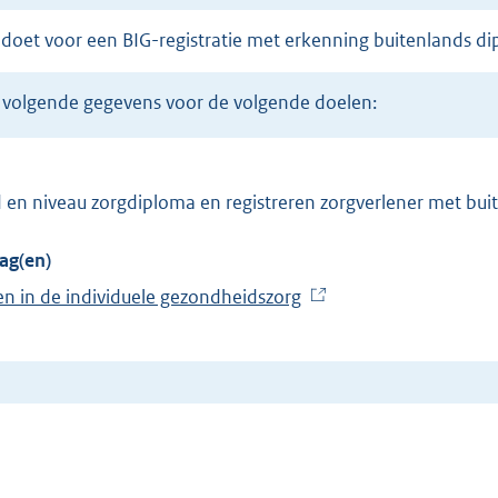
g doet voor een BIG-registratie met erkenning buitenlands d
de volgende gegevens voor de volgende doelen:
 en niveau zorgdiploma en registreren zorgverlener met bu
ag(en)
n in de individuele gezondheidszorg
(
E
x
t
e
r
n