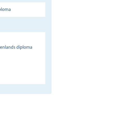
iploma
itenlands diploma