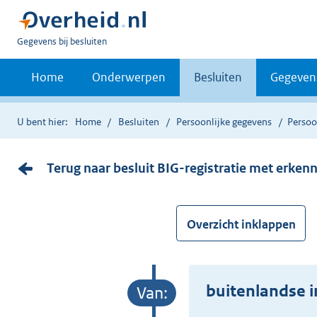
U
Gegevens bij besluiten
bent
nu
Home
Onderwerpen
Besluiten
Gegeven
hier:
U bent hier:
Home
Besluiten
Persoonlijke gegevens
Persoo
Terug naar besluit BIG-registratie met erken
Overzicht inklappen
buitenlandse i