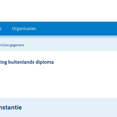
s
Organisaties
nlijke gegevens
ning buitenlands diploma
nstantie