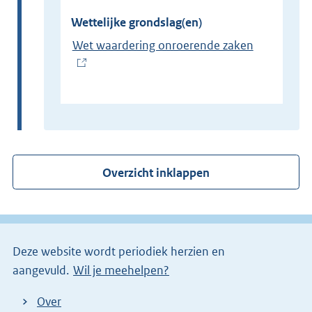
Wettelijke grondslag(en)
Wet waardering onroerende zaken
(
E
x
t
e
r
Overzicht inklappen
n
e
l
i
Deze website wordt periodiek herzien en
n
aangevuld.
Wil je meehelpen?
k
)
Over