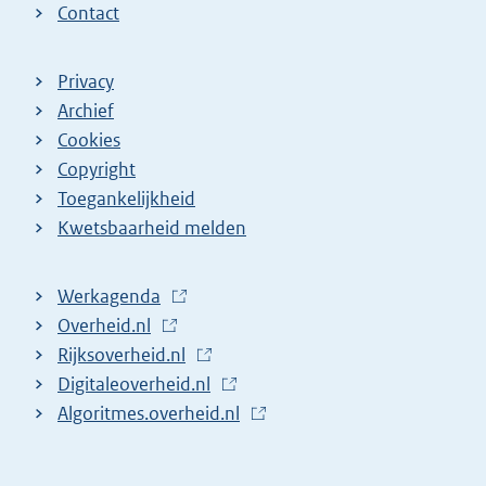
Contact
Privacy
Archief
Cookies
Copyright
Toegankelijkheid
Kwetsbaarheid melden
Werkagenda
(
Overheid.nl
(
E
Rijksoverheid.nl
E
x
(
Digitaleoverheid.nl
x
t
E
(
Algoritmes.overheid.nl
t
e
x
E
(
e
r
t
x
E
r
n
e
t
x