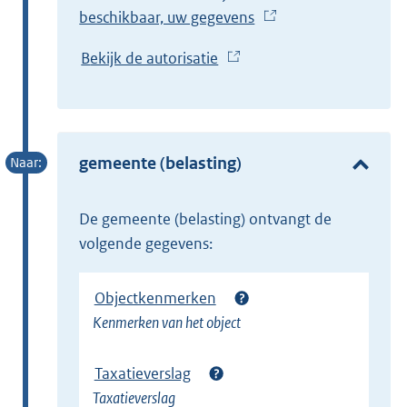
beschikbaar, uw gegevens
(
E
Bekijk de autorisatie
(
x
E
t
x
e
t
r
e
gemeente (belasting)
n
r
e
n
l
de gemeente (belasting) ontvangt de
e
i
volgende gegevens:
l
n
i
k
Objectkenmerken
n
)
Kenmerken van het object
k
)
Taxatieverslag
Taxatieverslag