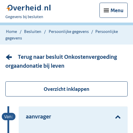
Menu
U
Gegevens bij besluiten
bent
nu
Home
Besluiten
Persoonlijke gegevens
Persoonlijke
hier:
gegevens
Terug naar besluit Onkostenvergoeding
orgaandonatie bij leven
Overzicht inklappen
aanvrager