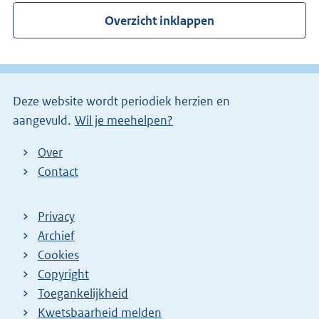
r
Overzicht inklappen
n
e
l
i
Deze website wordt periodiek herzien en
n
aangevuld.
Wil je meehelpen?
k
)
Over
Contact
Privacy
Archief
Cookies
Copyright
Toegankelijkheid
Kwetsbaarheid melden