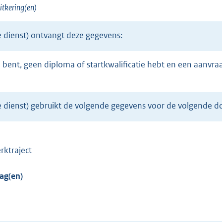
itkering(en)
n
k
e dienst) ontvangt deze gegevens:
)
le dienst) gebruikt de volgende gegevens voor de volgende d
rktraject
ag(en)