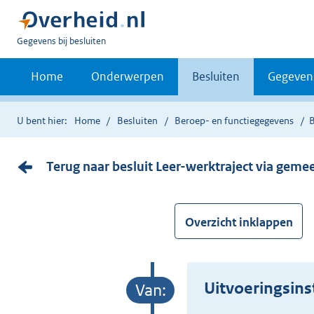
U
Gegevens bij besluiten
bent
nu
Home
Onderwerpen
Besluiten
Gegeven
hier:
U bent hier:
Home
Besluiten
Beroep- en functiegegevens
Terug naar besluit Leer-werktraject via geme
Overzicht inklappen
Uitvoeringsin