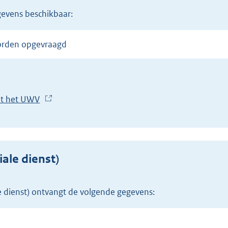
gevens beschikbaar:
worden opgevraagd
et het UWV
(
E
x
t
e
ale dienst)
r
n
e dienst) ontvangt de volgende gegevens:
e
l
i