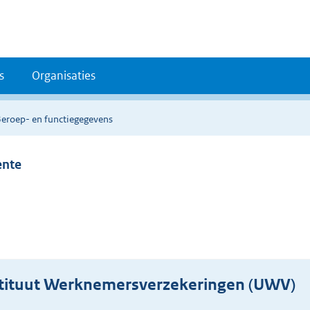
s
Organisaties
Beroep- en functiegegevens
ente
stituut Werknemersverzekeringen (UWV)