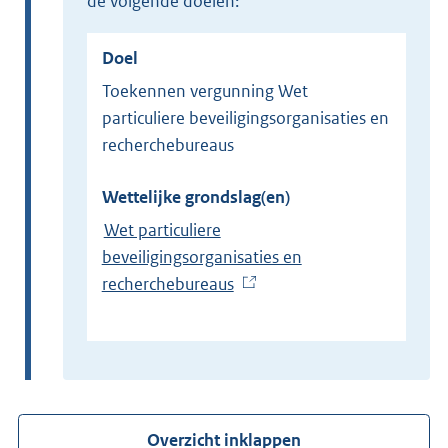
de volgende doelen:
Doel
Toekennen vergunning Wet
particuliere beveiligingsorganisaties en
recherchebureaus
Wettelijke grondslag(en)
Wet particuliere
beveiligingsorganisaties en
recherchebureaus
(
E
x
t
e
r
Overzicht inklappen
n