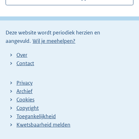
e
l
i
Deze website wordt periodiek herzien en
n
aangevuld.
Wil je meehelpen?
k
)
Over
Contact
Privacy
Archief
Cookies
Copyright
Toegankelijkheid
Kwetsbaarheid melden