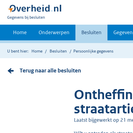
U
Gegevens bij besluiten
bent
nu
Home
Onderwerpen
Besluiten
Gegeven
hier:
U bent hier:
Home
Besluiten
Persoonlijke gegevens
Terug naar alle besluiten
Ontheffin
straatarti
Laatst bijgewerkt op 21 