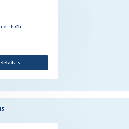
mer (BSN)
 details
ns