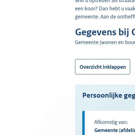
Wilt u optreden als straatartiest in een openbare ruimte? Bijvoorbeeld als muzikant, goochelaar, tekenaar of met
een koor? Dan hebt u vaak 
gemeente. Aan de ontheffi
Gegevens bij O
gemeente (wonen en bouwe
Overzicht inklappen
Persoonlijke g
Afkomstig van:
gemeente (afdel