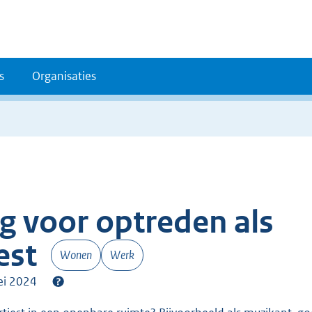
s
Organisaties
g voor optreden als
est
Wonen
Werk
mei 2024