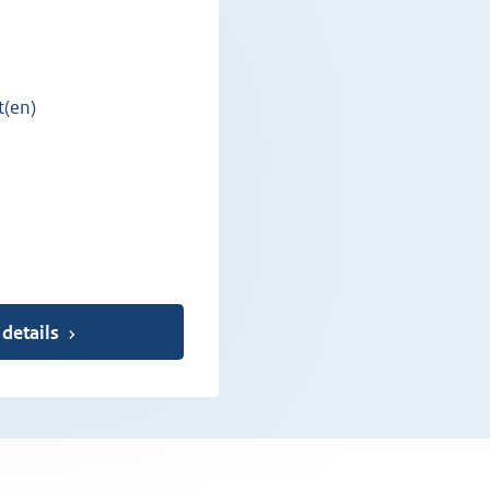
t(en)
 details