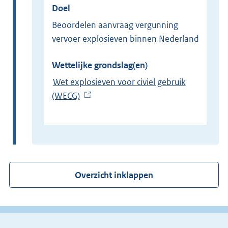
Doel
Beoordelen aanvraag vergunning
vervoer explosieven binnen Nederland
Wettelijke grondslag(en)
Wet explosieven voor civiel gebruik
(WECG)
(
E
x
t
e
r
Overzicht inklappen
n
e
l
i