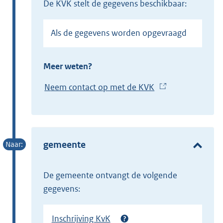
de KVK stelt de gegevens beschikbaar:
Als de gegevens worden opgevraagd
Meer weten?
Neem contact op met de KVK
(
E
x
t
e
gemeente
r
n
de gemeente ontvangt de volgende
e
gegevens:
l
i
Inschrijving KvK
n