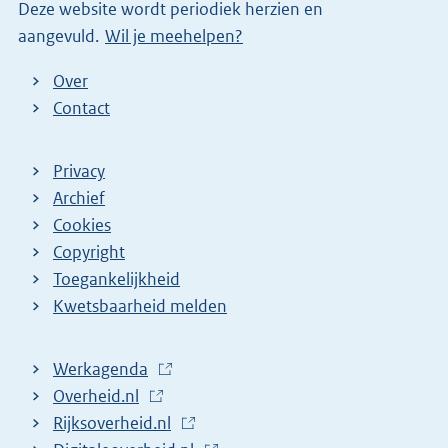
Deze website wordt periodiek herzien en
n
aangevuld.
Wil je meehelpen?
k
)
Over
Contact
Privacy
Archief
Cookies
Copyright
Toegankelijkheid
Kwetsbaarheid melden
Werkagenda
(
Overheid.nl
(
E
Rijksoverheid.nl
E
x
(