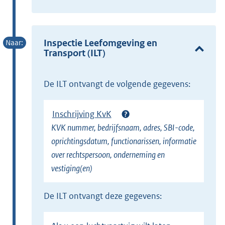
t
x
e
t
r
e
Inspectie Leefomgeving en
n
Transport (ILT)
r
e
n
l
e
de ILT ontvangt de volgende gegevens:
i
l
n
i
k
Inschrijving KvK
n
)
KVK nummer, bedrijfsnaam, adres, SBI-code,
k
oprichtingsdatum, functionarissen, informatie
)
over rechtspersoon, onderneming en
vestiging(en)
de ILT ontvangt deze gegevens: