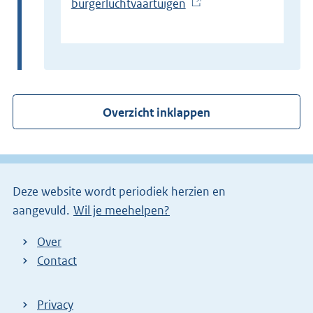
r
t
burgerluchtvaartuigen
(
n
e
E
e
r
x
l
n
t
i
e
e
n
l
r
Overzicht inklappen
k
i
n
)
n
e
k
l
)
i
Deze website wordt periodiek herzien en
n
aangevuld.
Wil je meehelpen?
k
)
Over
Contact
Privacy