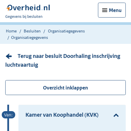
Menu
U
Gegevens bij besluiten
bent
nu
Home
Besluiten
Organisatiegegevens
hier:
Organisatiegegevens
Terug naar besluit Doorhaling inschrijving
luchtvaartuig
Overzicht inklappen
Kamer van Koophandel (KVK)