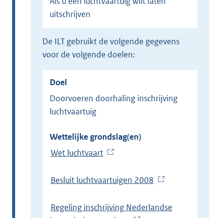
Als u een luchtvaartuig wilt laten
uitschrijven
de ILT gebruikt de volgende gegevens
voor de volgende doelen:
Doel
Doorvoeren doorhaling inschrijving
luchtvaartuig
Wettelijke grondslag(en)
Wet luchtvaart
(
E
x
Besluit luchtvaartuigen 2008
(
t
E
e
x
Regeling inschrijving Nederlandse