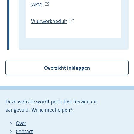
(APV)
(
E
x
Vuurwerkbesluit
(
t
E
e
x
r
t
n
e
e
r
Overzicht inklappen
l
n
i
e
n
l
k
i
)
Deze website wordt periodiek herzien en
n
aangevuld.
Wil je meehelpen?
k
)
Over
Contact