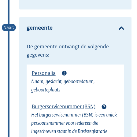
E
t
x
e
t
r
e
gemeente
n
r
e
n
l
de gemeente ontvangt de volgende
e
i
gegevens:
l
n
i
k
Personalia
n
)
Naam, geslacht, geboortedatum,
k
geboorteplaats
)
Burgerservicenummer (BSN)
Het burgerservicenummer (BSN) is een uniek
persoonsnummer voor iedereen die
ingeschreven staat in de Basisregistratie