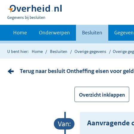
U
Gegevens bij besluiten
bent
nu
Home
Onderwerpen
Besluiten
Gegeven
hier:
U bent hier:
Home
Besluiten
Overige gegevens
Overige ge
Terug naar besluit Ontheffing eisen voor gel
Overzicht inklappen
Aanvragende o