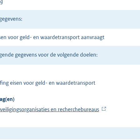
ng
 gegevens:
eisen voor geld- en waardetransport aanvraagt
volgende gegevens voor de volgende doelen:
ing eisen voor geld- en waardetransport
ag(en)
eveiligingsorganisaties en recherchebureaus
(
E
x
t