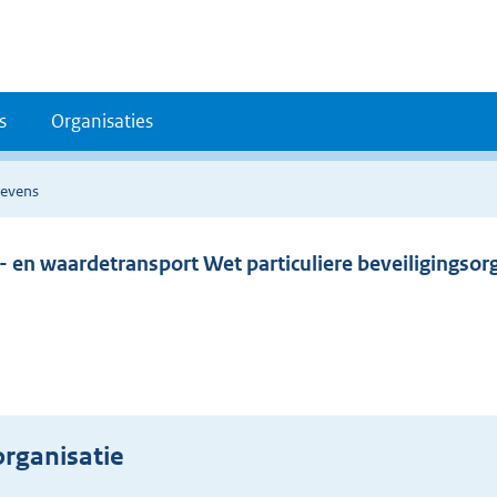
s
Organisaties
gevens
d- en waardetransport Wet particuliere beveiligingso
rganisatie