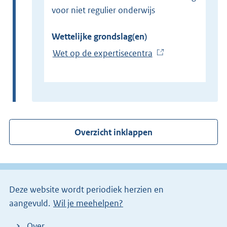
voor niet regulier onderwijs
Wettelijke grondslag(en)
Wet op de expertisecentra
(
E
x
t
e
r
Overzicht inklappen
n
e
l
i
Deze website wordt periodiek herzien en
n
aangevuld.
Wil je meehelpen?
k
)
Over