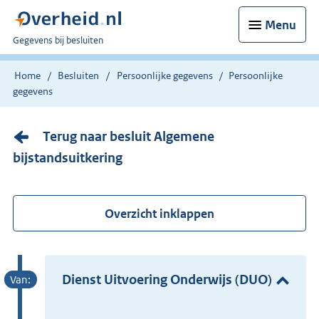
Menu
U
Gegevens bij besluiten
bent
nu
Home
Besluiten
Persoonlijke gegevens
Persoonlijke
hier:
gegevens
Terug naar besluit Algemene
bijstandsuitkering
Overzicht inklappen
Dienst Uitvoering Onderwijs (DUO)