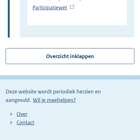
Participatiewet
(
E
x
t
e
r
Overzicht inklappen
n
e
l
i
Deze website wordt periodiek herzien en
n
aangevuld.
Wil je meehelpen?
k
)
Over
Contact