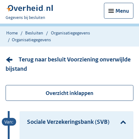
Menu
U
Gegevens bij besluiten
bent
nu
Home
Besluiten
Organisatiegegevens
hier:
Organisatiegegevens
Terug naar besluit Voorziening onverwijlde
bijstand
Overzicht inklappen
Sociale Verzekeringsbank (SVB)