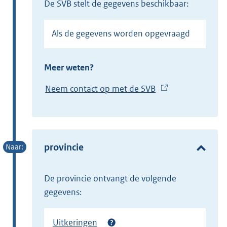
de SVB stelt de gegevens beschikbaar:
Als de gegevens worden opgevraagd
Meer weten?
Neem contact op met de SVB
(
E
x
t
e
provincie
r
n
de provincie ontvangt de volgende
e
gegevens:
l
i
Uitkeringen
n