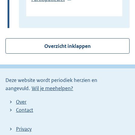
E
x
t
e
r
Overzicht inklappen
n
e
l
i
Deze website wordt periodiek herzien en
n
aangevuld.
Wil je meehelpen?
k
)
Over
Contact
Privacy