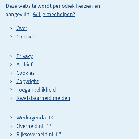
Deze website wordt periodiek herzien en
aangevuld.
Wil je meehelpen?
Over
Contact
Privacy
Archief
Cookies
Copyright
Toegankelijkheid
Kwetsbaarheid melden
Werkagenda
(
Overheid.nl
(
E
Rijksoverheid.nl
E
x
(