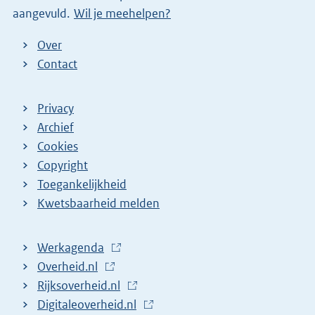
aangevuld.
Wil je meehelpen?
Over
Contact
Privacy
Archief
Cookies
Copyright
Toegankelijkheid
Kwetsbaarheid melden
Werkagenda
(
Overheid.nl
(
E
Rijksoverheid.nl
E
x
(
Digitaleoverheid.nl
x
t
E
(