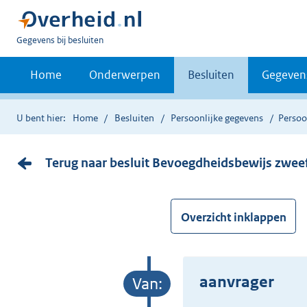
U
Gegevens bij besluiten
bent
nu
Home
Onderwerpen
Besluiten
Gegeven
hier:
U bent hier:
Home
Besluiten
Persoonlijke gegevens
Persoo
Terug naar besluit Bevoegdheidsbewijs zweef
Overzicht inklappen
aanvrager