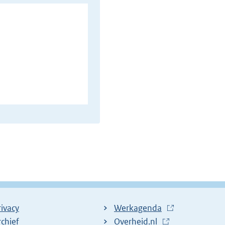
rivacy
Werkagenda
(
rchief
Overheid.nl
(
E