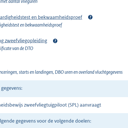
 met aantal vlieguren
ardigheidstest en bekwaamheidsproef
igheidstest en bekwaamheidsproef
ing zweefvliegopleiding
ificate van de DTO
anceringen, starts en landingen, DBO uren en overland vluchtgegevens
e gegevens:
heidsbewijs zweefvliegtuigpiloot (SPL) aanvraagt
volgende gegevens voor de volgende doelen: