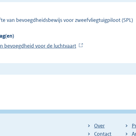
gifte van bevoegdheidsbewijs voor zweefvliegtuigpiloot (SPL)
ag(en)
an bevoegdheid voor de luchtvaart
(
E
x
t
e
r
n
e
l
i
Over
P
n
Contact
A
k