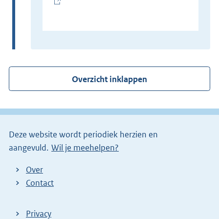
(
E
x
t
e
r
Overzicht inklappen
n
e
l
i
Deze website wordt periodiek herzien en
n
aangevuld.
Wil je meehelpen?
k
)
Over
Contact
Privacy