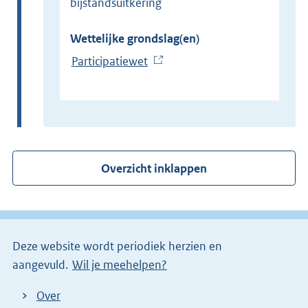
bijstandsuitkering
Wettelijke grondslag(en)
Participatiewet
(
E
x
t
e
r
Overzicht inklappen
n
e
l
i
Deze website wordt periodiek herzien en
n
aangevuld.
Wil je meehelpen?
k
)
Over