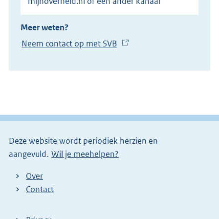
mijnoverheid.nl of een ander kanaal
Meer weten?
Neem contact op met SVB
(
E
x
t
e
r
n
e
Deze website wordt periodiek herzien en
l
aangevuld.
Wil je meehelpen?
i
n
Over
k
Contact
)