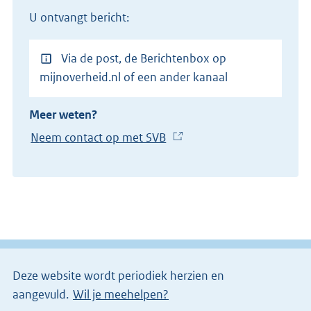
U ontvangt bericht:
Via de post, de Berichtenbox op
mijnoverheid.nl of een ander kanaal
Meer weten?
Neem contact op met SVB
(
E
x
t
e
r
n
e
Deze website wordt periodiek herzien en
l
aangevuld.
Wil je meehelpen?
i