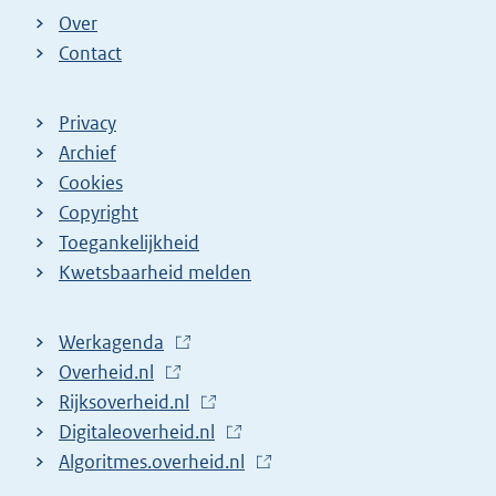
n
Over
k
Contact
)
Privacy
Archief
Cookies
Copyright
Toegankelijkheid
Kwetsbaarheid melden
Werkagenda
(
Overheid.nl
(
E
Rijksoverheid.nl
E
x
(
Digitaleoverheid.nl
x
t
E
(
Algoritmes.overheid.nl
t
e
x
E
(
e
r
t
x
E