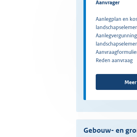
aanvrager
Aanlegplan en ko
landschapseleme
Aanlegvergunning
landschapseleme
Aanvraagformulie
Reden aanvraag
Meer
Gebouw- en gr