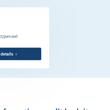
ct/perceel
 details