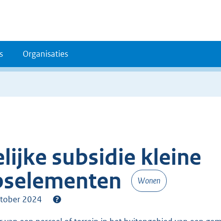
s
Organisaties
ijke subsidie kleine
pselementen
Wonen
oktober 2024