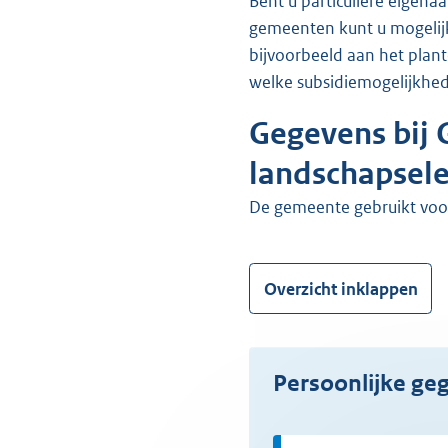
Bent u particuliere eigenaar van een perceel of terrein in het buitengebied van een gemeente? In sommige
gemeenten kunt u mogelijk
bijvoorbeeld aan het plan
welke subsidiemogelijkhe
Gegevens bij 
landschapsel
de gemeente gebruikt vo
Overzicht inklappen
Persoonlijke g