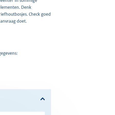
selementen. Denk
riefhoutbosjes. Check goed
aanvraag doet.
gegevens: