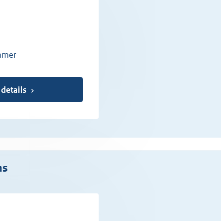
mmer
 details
ns