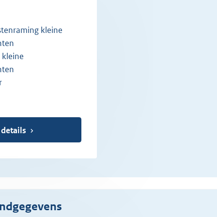
stenraming kleine
nten
 kleine
nten
r
 details
ondgegevens