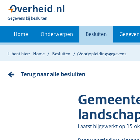
U
Gegevens bij besluiten
bent
nu
Home
Onderwerpen
Besluiten
Gegeven
hier:
U bent hier:
Home
Besluiten
(Voor)opleidingsgegevens
Terug naar alle besluiten
Gemeentel
landscha
Laatst bijgewerkt op 15 