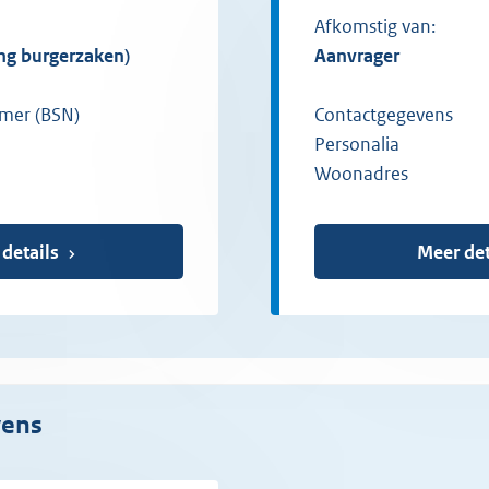
Afkomstig van:
ing burgerzaken)
aanvrager
mer (BSN)
Contactgegevens
Personalia
Woonadres
 details
Meer det
vens