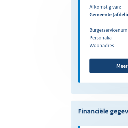
Afkomstig van:
gemeente (afdel
Burgerservicenum
Personalia
Woonadres
Meer
Financiële gege