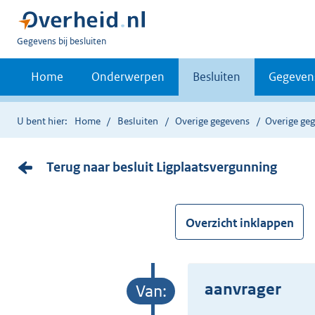
U
Gegevens bij besluiten
bent
nu
Home
Onderwerpen
Besluiten
Gegeven
hier:
U bent hier:
Home
Besluiten
Overige gegevens
Overige ge
Terug naar besluit Ligplaatsvergunning
Overzicht inklappen
aanvrager