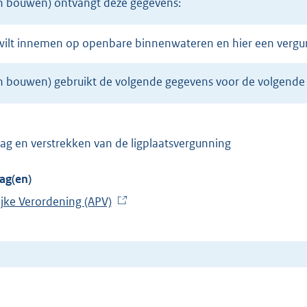
n bouwen) ontvangt deze gegevens:
ts wilt innemen op openbare binnenwateren en hier een verg
 bouwen) gebruikt de volgende gegevens voor de volgende
ag en verstrekken van de ligplaatsvergunning
ag(en)
jke Verordening (APV)
(
E
x
t
e
r