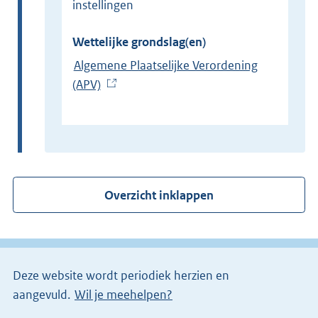
instellingen
Wettelijke grondslag(en)
Algemene Plaatselijke Verordening
(APV)
(
E
x
t
e
r
Overzicht inklappen
n
e
l
i
Deze website wordt periodiek herzien en
n
aangevuld.
Wil je meehelpen?
k
)