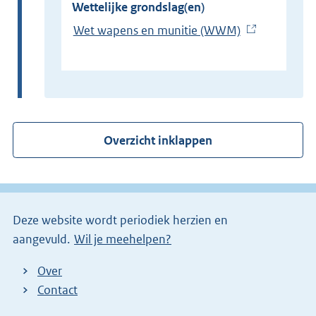
Wettelijke grondslag(en)
Wet wapens en munitie (WWM)
(
E
x
t
e
r
Overzicht inklappen
n
e
l
i
Deze website wordt periodiek herzien en
n
aangevuld.
Wil je meehelpen?
k
)
Over
Contact