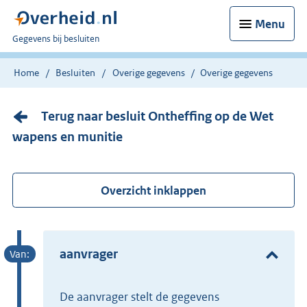
Menu
U
Gegevens bij besluiten
bent
nu
Home
Besluiten
Overige gegevens
Overige gegevens
hier:
Terug naar besluit Ontheffing op de Wet
wapens en munitie
Overzicht inklappen
aanvrager
de aanvrager stelt de gegevens