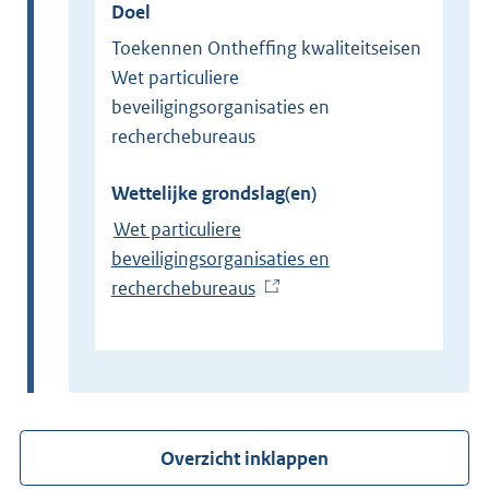
Doel
Toekennen Ontheffing kwaliteitseisen
Wet particuliere
beveiligingsorganisaties en
recherchebureaus
Wettelijke grondslag(en)
Wet particuliere
beveiligingsorganisaties en
recherchebureaus
(
E
x
t
e
r
Overzicht inklappen
n