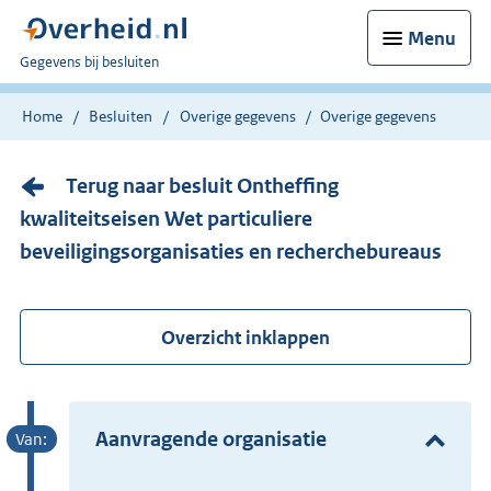
Menu
U
Gegevens bij besluiten
bent
nu
Home
Besluiten
Overige gegevens
Overige gegevens
hier:
Terug naar besluit Ontheffing
kwaliteitseisen Wet particuliere
beveiligingsorganisaties en recherchebureaus
Overzicht inklappen
Aanvragende organisatie