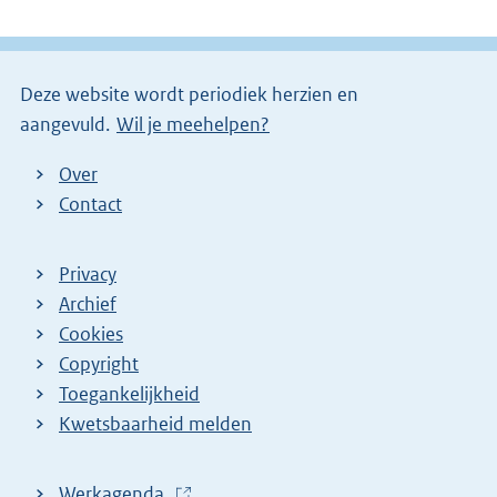
e
l
i
Deze website wordt periodiek herzien en
n
aangevuld.
Wil je meehelpen?
k
)
Over
Contact
Privacy
Archief
Cookies
Copyright
Toegankelijkheid
Kwetsbaarheid melden
Werkagenda
(