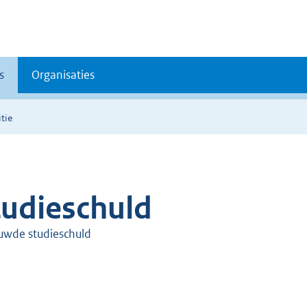
s
Organisaties
tie
tudieschuld
uwde studieschuld