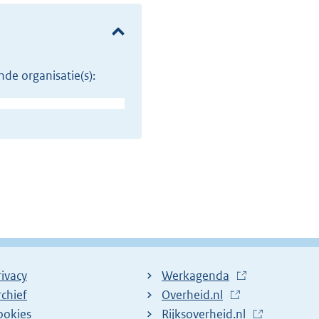
de organisatie(s):
rivacy
Werkagenda
(
rchief
Overheid.nl
(
E
ookies
Rijksoverheid.nl
E
x
(