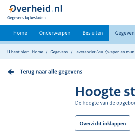
U
Gegevens bij besluiten
bent
nu
Home
Onderwerpen
Besluiten
Gegeven
hier:
U bent hier:
Home
Gegevens
Leverancier (vuur)wapen en muni
Terug naar alle gegevens
Hoogte s
De hoogte van de opgebo
Overzicht inklappen