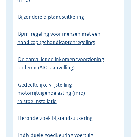
Bijzondere bijstandsuitkering
Bpm-regeling voor mensen met een
handicap (gehandicaptenregeling)
De aanvullende inkomensvoorziening
ouderen (AIO-aanvulling)
Gedeeltelijke vrijstelling
motorrijtuigenbelasting (mrb)
rolstoelinstallatie
Heronderzoek bijstandsuitkering
Individuele goedkeuring voertuig