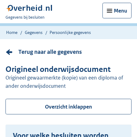
Menu
U
Gegevens bij besluiten
bent
nu
Home
Gegevens
Persoonlijke gegevens
hier:
Terug naar alle gegevens
Origineel onderwijsdocument
origineel gewaarmerkte (kopie) van een diploma of
ander onderwijsdocument
Overzicht inklappen
Voor welke besluiten worden