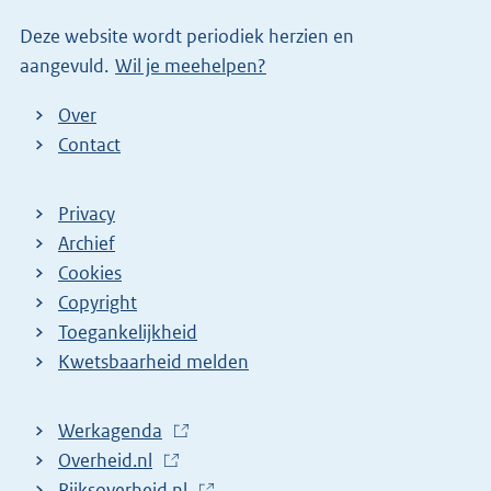
Deze website wordt periodiek herzien en
aangevuld.
Wil je meehelpen?
Over
Contact
Privacy
Archief
Cookies
Copyright
Toegankelijkheid
Kwetsbaarheid melden
Werkagenda
(
Overheid.nl
(
E
Rijksoverheid.nl
E
x
(