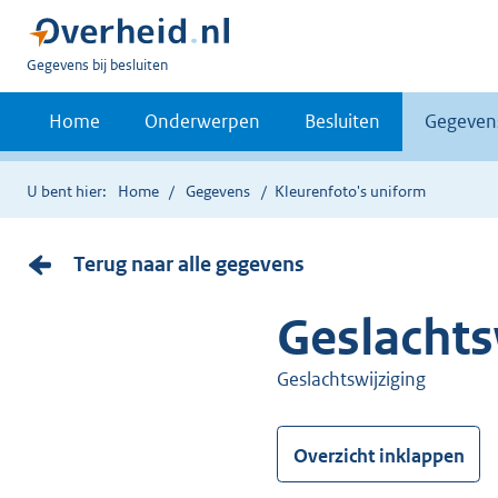
U
Gegevens bij besluiten
bent
nu
Home
Onderwerpen
Besluiten
Gegeven
hier:
U bent hier:
Home
Gegevens
Kleurenfoto's uniform
Terug naar alle gegevens
Geslachts
Geslachtswijziging
Overzicht inklappen