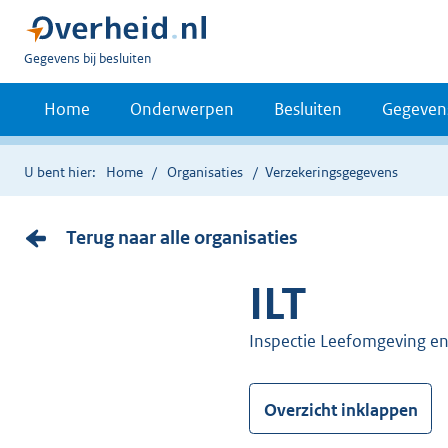
U
Gegevens bij besluiten
bent
nu
Home
Onderwerpen
Besluiten
Gegeven
hier:
U bent hier:
Home
Organisaties
Verzekeringsgegevens
Terug naar alle organisaties
ILT
Inspectie Leefomgeving en
Overzicht inklappen