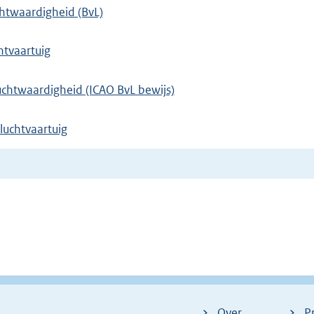
htwaardigheid (BvL)
htvaartuig
uchtwaardigheid (ICAO BvL bewijs)
 luchtvaartuig
Over
P