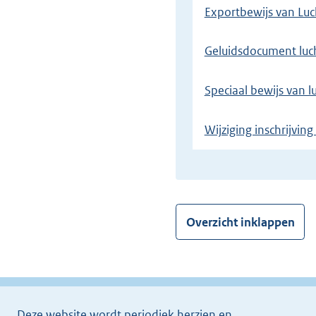
Exportbewijs van Luc
Geluidsdocument luc
Speciaal bewijs van l
Wijziging inschrijving
Overzicht inklappen
Deze website wordt periodiek herzien en