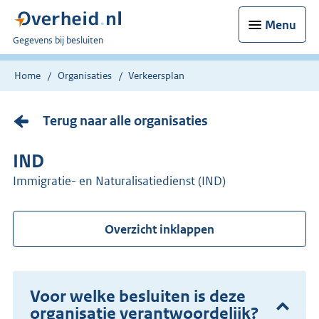
Menu
U
Gegevens bij besluiten
bent
nu
Home
Organisaties
Verkeersplan
hier:
Terug naar alle organisaties
IND
Immigratie- en Naturalisatiedienst (IND)
Overzicht inklappen
Voor welke besluiten is deze
organisatie verantwoordelijk?