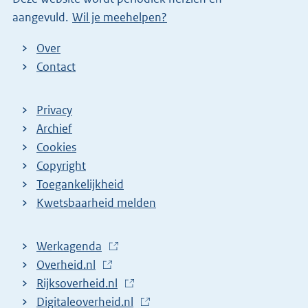
aangevuld.
Wil je meehelpen?
Over
Contact
Privacy
Archief
Cookies
Copyright
Toegankelijkheid
Kwetsbaarheid melden
Werkagenda
(
Overheid.nl
(
E
Rijksoverheid.nl
E
x
(
Digitaleoverheid.nl
x
t
E
(