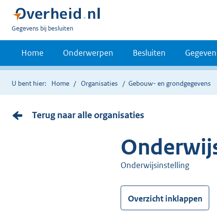
U
Gegevens bij besluiten
bent
nu
Home
Onderwerpen
Besluiten
Gegeven
hier:
U bent hier:
Home
Organisaties
Gebouw- en grondgegevens
Terug naar alle organisaties
onderwij
onderwijsinstelling
Overzicht inklappen