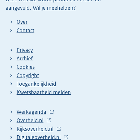
aangevuld.
Wil je meehelpen?
Over
Contact
Privacy
Archief
Cookies
Copyright
Toegankelijkheid
Kwetsbaarheid melden
Werkagenda
(
Overheid.nl
(
E
Rijksoverheid.nl
E
x
(
Digitaleoverheid.nl
x
t
E
(