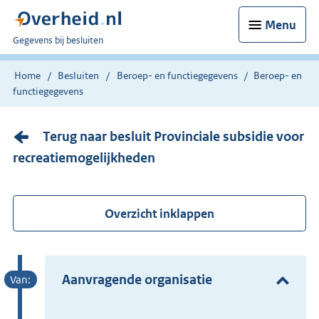
Menu
U
Gegevens bij besluiten
bent
nu
Home
Besluiten
Beroep- en functiegegevens
Beroep- en
hier:
functiegegevens
Terug naar besluit Provinciale subsidie voor
recreatiemogelijkheden
Overzicht inklappen
Aanvragende organisatie