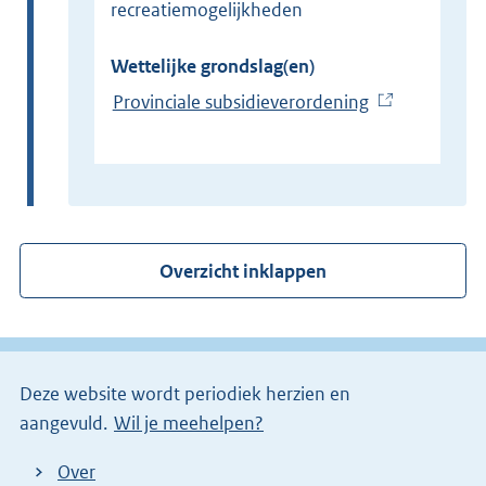
recreatiemogelijkheden
Wettelijke grondslag(en)
Provinciale subsidieverordening
(
E
x
t
e
r
Overzicht inklappen
n
e
l
i
Deze website wordt periodiek herzien en
n
aangevuld.
Wil je meehelpen?
k
)
Over