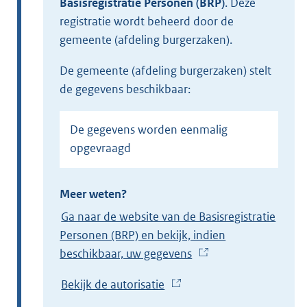
Basisregistratie Personen (BRP)
.
Deze
registratie wordt beheerd door de
gemeente (afdeling burgerzaken).
de gemeente (afdeling burgerzaken) stelt
de gegevens beschikbaar:
De gegevens worden eenmalig
opgevraagd
Meer weten?
Ga naar de website van de Basisregistratie
Personen (BRP) en bekijk, indien
beschikbaar, uw gegevens
(
E
Bekijk de autorisatie
(
x
E