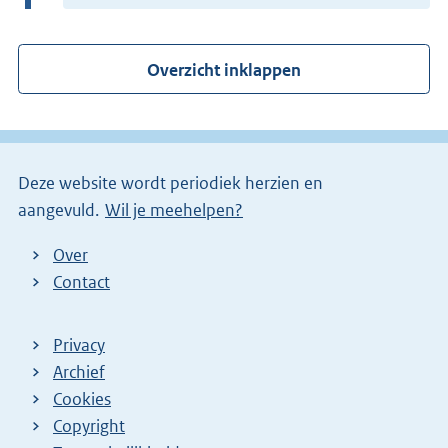
e
r
Overzicht inklappen
n
e
l
i
Deze website wordt periodiek herzien en
n
aangevuld.
Wil je meehelpen?
k
)
Over
Contact
Privacy
Archief
Cookies
Copyright