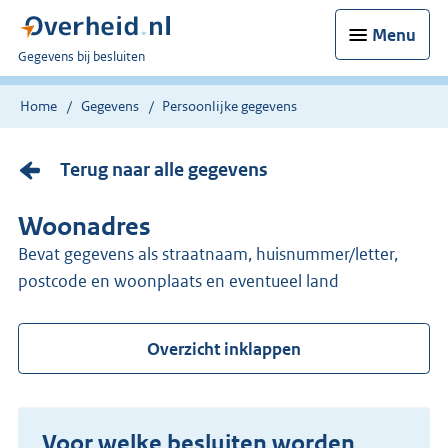
Menu
U
Gegevens bij besluiten
bent
nu
Home
Gegevens
Persoonlijke gegevens
hier:
Terug naar alle gegevens
Woonadres
Bevat gegevens als straatnaam, huisnummer/letter,
postcode en woonplaats en eventueel land
Overzicht inklappen
Voor welke besluiten worden