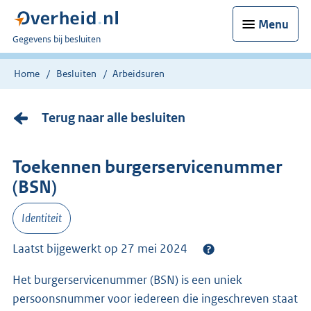
Menu
U
Gegevens bij besluiten
bent
nu
Home
Besluiten
Arbeidsuren
hier:
Terug naar alle besluiten
Toekennen burgerservicenummer
(BSN)
Identiteit
Laatst bijgewerkt op 27 mei 2024
Het burgerservicenummer (BSN) is een uniek
persoonsnummer voor iedereen die ingeschreven staat