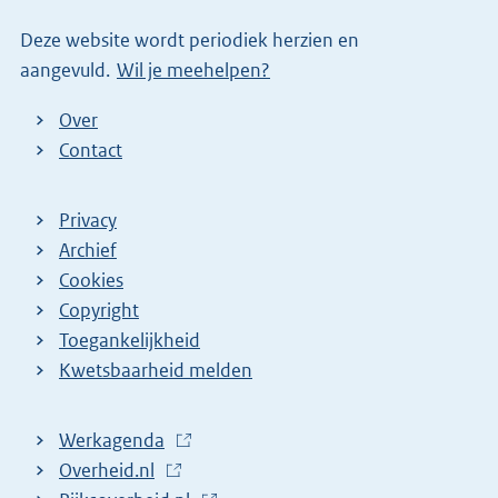
Deze website wordt periodiek herzien en
aangevuld.
Wil je meehelpen?
Over
Contact
Privacy
Archief
Cookies
Copyright
Toegankelijkheid
Kwetsbaarheid melden
Werkagenda
(
Overheid.nl
(
E