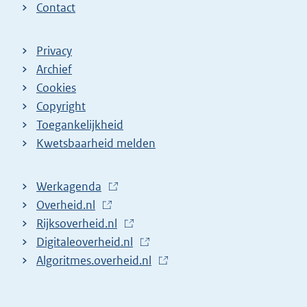
Contact
Privacy
Archief
Cookies
Copyright
Toegankelijkheid
Kwetsbaarheid melden
Werkagenda
(
Overheid.nl
(
E
Rijksoverheid.nl
E
x
(
Digitaleoverheid.nl
x
t
E
(
Algoritmes.overheid.nl
t
e
x
E
(
e
r
t
x
E
r
n
e
t
x