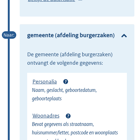
x
E
t
x
e
t
r
e
gemeente (afdeling burgerzaken)
n
r
e
n
l
de gemeente (afdeling burgerzaken)
e
i
ontvangt de volgende gegevens:
l
n
i
k
Personalia
n
)
Naam, geslacht, geboortedatum,
k
geboorteplaats
)
Woonadres
Bevat gegevens als straatnaam,
huisnummer/letter, postcode en woonplaats