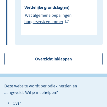
Wettelijke grondslag(en)
Wet algemene bepalingen
burgerservicenummer
(
E
x
t
e
r
Overzicht inklappen
n
e
l
i
Deze website wordt periodiek herzien en
n
aangevuld.
Wil je meehelpen?
k
)
Over