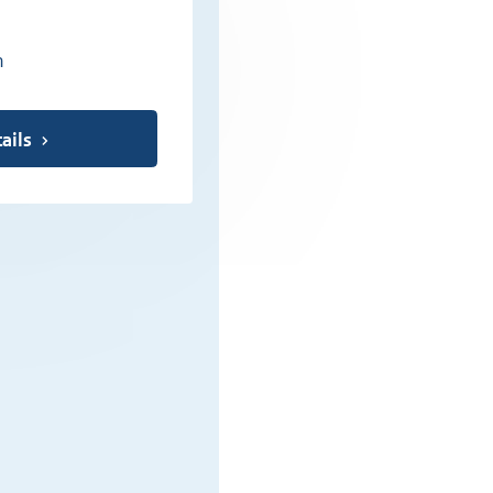
n
ails