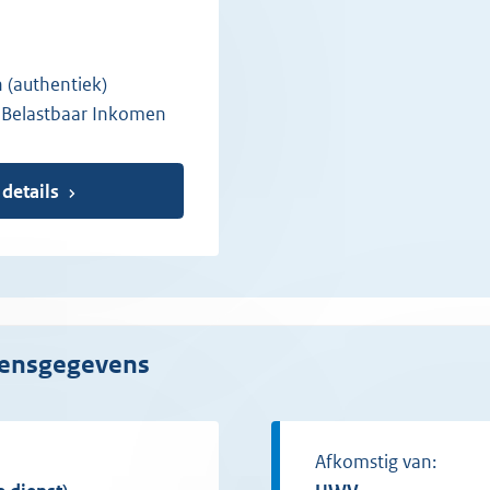
(authentiek)
d Belastbaar Inkomen
 details
mensgegevens
Afkomstig van: