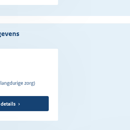
gevens
 langdurige zorg)
 details