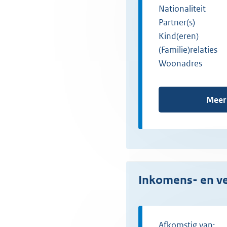
Nationaliteit
Partner(s)
Kind(eren)
(Familie)relaties
Woonadres
Meer
Inkomens- en 
Afkomstig van: