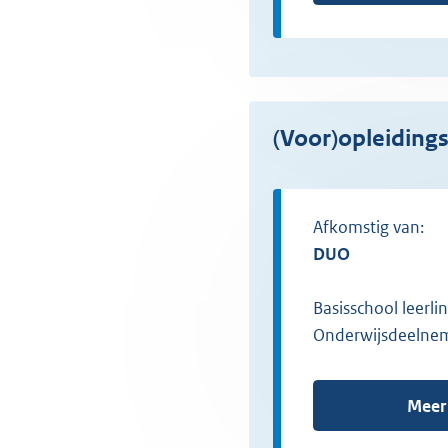
(Voor)opleidin
Afkomstig van:
DUO
Basisschool leerli
Onderwijsdeelne
Meer