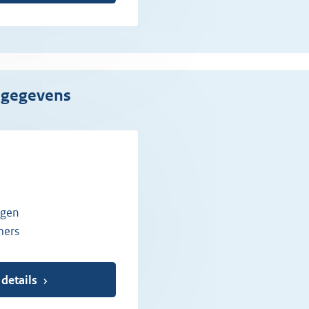
gsgegevens
ngen
mers
 details