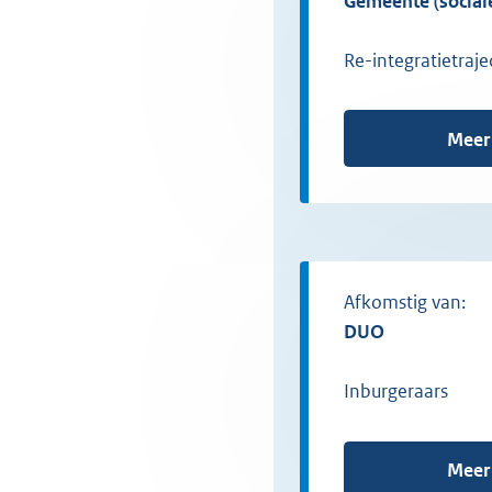
gemeente (social
Re-integratietraje
Meer
Afkomstig van:
DUO
Inburgeraars
Meer