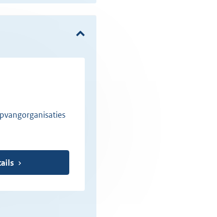
pvangorganisaties
ails