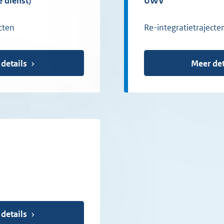
e dienst)
UWV
cten
Re-integratietrajecte
 details
Meer det
 details