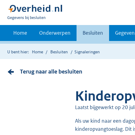
U
Gegevens bij besluiten
bent
nu
Home
Onderwerpen
Besluiten
Gegeven
hier:
U bent hier:
Home
Besluiten
Signaleringen
Terug naar alle besluiten
Kinderop
Laatst bijgewerkt op 20 ju
Als uw kind naar een dagopvang of buitenschoolse opvang (BSO) gaat, dan krijgt u misschien
kinderopvangtoeslag. Dit i